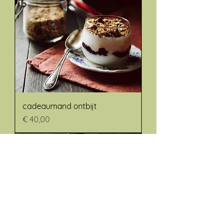
cadeaumand ontbijt
Prijs
€ 40,00