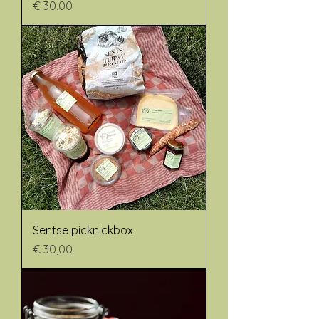
Prijs
€ 30,00
Sentse picknickbox
Prijs
€ 30,00