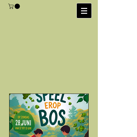
Picknick,
ontbijt
en meer!