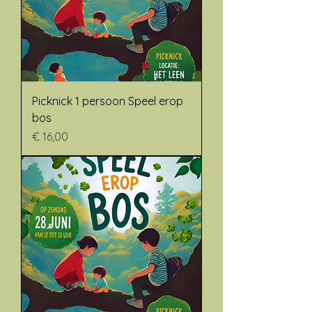
Picknick 1 persoon Speel erop
bos
Prijs
€ 16,00