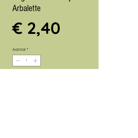
Arbalette
Prijs
€ 2,40
Aantal
*
In winkelwagen
© 2025 Boerderijwinkel Van Eigen
Kweek