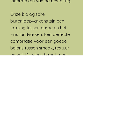
klaarmaken van de bestelling.
Onze biologische
buitenloopvarkens zijn een
kruising tussen duroc en het
Fins landvarken. Een perfecte
combinatie voor een goede
balans tussen smaak, textuur
en vet. Dit vlees is met meer
vet gemarmerd dan bij een
gewoon stukje varkensvlees.
Het vet smelt reeds bij het
braden in de pan, waardoor
het vlees niet uitdroogt en het
geeft bovendien een intensere
smaak aan het vlees.