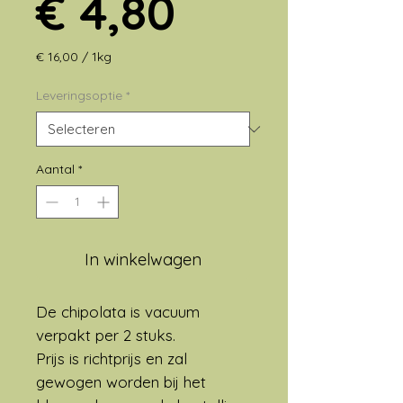
Prijs
€ 4,80
€ 16,00
/
1kg
€ 16,00
per
Leveringsoptie
*
1
Kilogram
Aantal
*
In winkelwagen
De chipolata is vacuum
verpakt per 2 stuks.
Prijs is richtprijs en zal
gewogen worden bij het