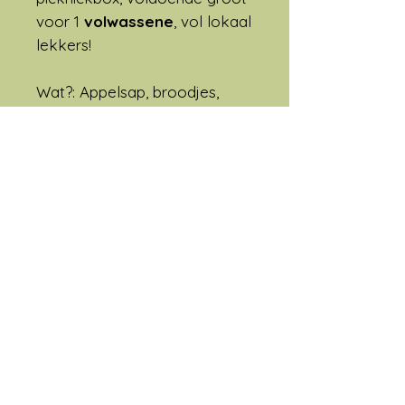
voor 1
volwassene
, vol lokaal
lekkers!
Wat?: Appelsap, broodjes,
beleg, yoghurt, granola, vers
fruit,...
Wanneer?: zondag 28 juni kan
je de picknick ophalen tussen
12 en 13 uur
Waar?: In het Provinciaal
domein Het Leen, schuin
tegenover de ingang van het
bos infocentrum.
Hoe?: reserveer via de
webshop of bel/mail boerin
Sarah
(sarah@vaneigenkweek.be)