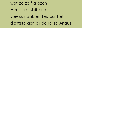
wat ze zelf grazen.
Hereford sluit qua
vleessmaak en textuur het
dichtste aan bij de Ierse Angus
en het West Vlaams Rood
rund. Een unieke eigenschap
van dit vlees is dat het een
gemarmerde structuur heeft,
hierdoor droogt het vlees niet
uit tijdens het bakken en blijft
het zijn sappigheid behouden.
Ook zorgen wij er speciaal
voor dat het dier nog drie
weken doorrijpt, in een
daarvoor geschikte rijpingscel.
Hierdoor krijgt het vlees een
krachtige smaak.