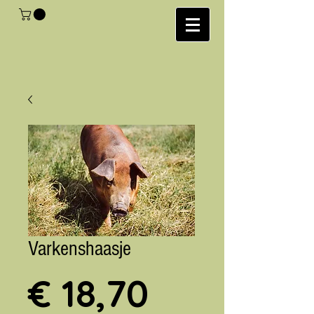
Varkenshaasje
Prijs
€ 18,70