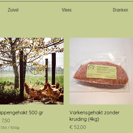
Zuivel
Vlees
Dranken
Snel overzicht
Snel overzicht
ippengehakt 500 gr
Varkensgehakt zonder
kruiding (4kg)
rijs
 7,50
Prijs
€ 52,00
 7,50
/
500g