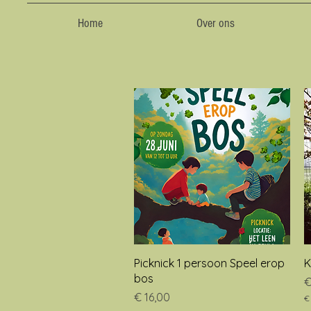
Home
Over ons
Snel overzicht
Picknick 1 persoon Speel erop
K
bos
P
€
Prijs
€ 16,00
€
€