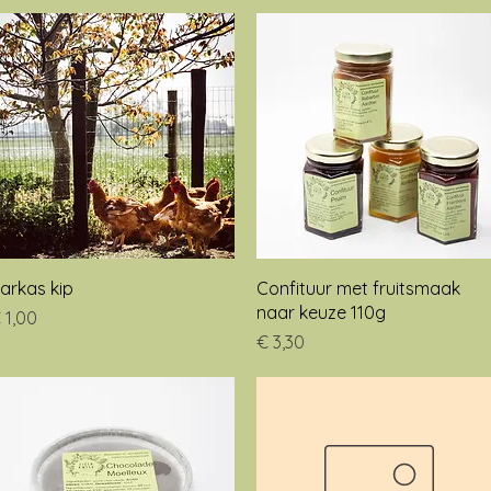
m
Snel overzicht
Snel overzicht
arkas kip
Confituur met fruitsmaak
naar keuze 110g
rijs
 1,00
Prijs
€ 3,30