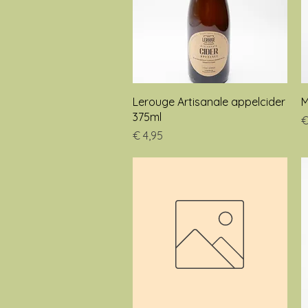
Snel overzicht
Lerouge Artisanale appelcider
M
375ml
P
€
Prijs
€ 4,95